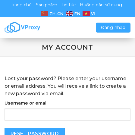
Chuyển
Trang chủ
Sản phẩm
Tin tức
Hướng dẫn sử dụng
đến
VI
ZH-CN
EN
nội
dung
Đăng nhập
MY ACCOUNT
Lost your password? Please enter your username
or email address. You will receive a link to create a
new password via email.
Username or email
RESET PASSWORD