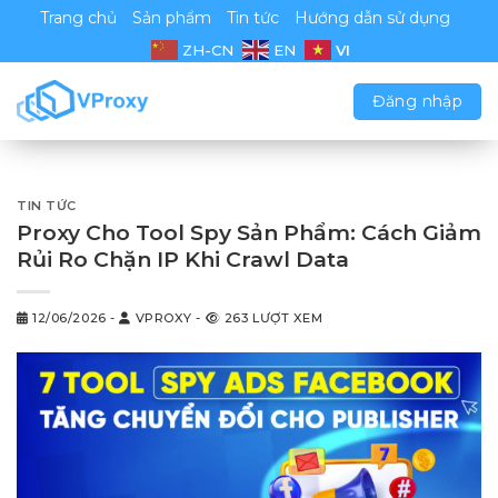
Chuyển
Trang chủ
Sản phẩm
Tin tức
Hướng dẫn sử dụng
đến
VI
ZH-CN
EN
nội
dung
Đăng nhập
TIN TỨC
Proxy Cho Tool Spy Sản Phẩm: Cách Giảm
Rủi Ro Chặn IP Khi Crawl Data
12/06/2026
-
VPROXY
-
263 LƯỢT XEM