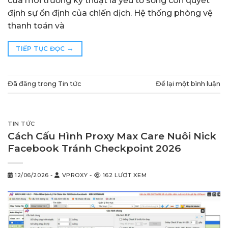
của môi trường kỹ thuật là yếu tố sống còn quyết
định sự ổn định của chiến dịch. Hệ thống phòng vệ
thanh toán và
→
TIẾP TỤC ĐỌC
Đã đăng trong
Tin tức
Để lại một bình luận
TIN TỨC
Cách Cấu Hình Proxy Max Care Nuôi Nick
Facebook Tránh Checkpoint 2026
12/06/2026
-
VPROXY
-
162 LƯỢT XEM