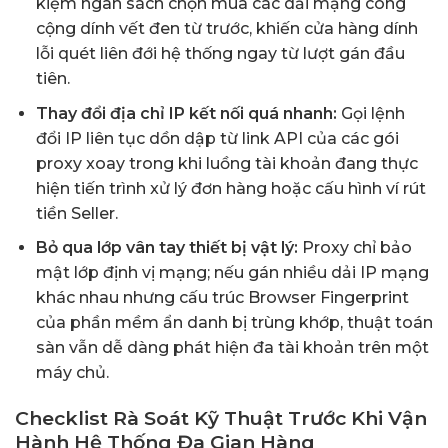
kiệm ngân sách chọn mua các dải mạng công
cộng dính vết đen từ trước, khiến cửa hàng dính
lỗi quét liên đới hệ thống ngay từ lượt gán đầu
tiên.
Thay đổi địa chỉ IP kết nối quá nhanh:
Gọi lệnh
đổi IP liên tục dồn dập từ link API của các gói
proxy xoay trong khi luồng tài khoản đang thực
hiện tiến trình xử lý đơn hàng hoặc cấu hình ví rút
tiền Seller.
Bỏ qua lớp vân tay thiết bị vật lý:
Proxy chỉ bảo
mật lớp định vị mạng; nếu gán nhiều dải IP mạng
khác nhau nhưng cấu trúc Browser Fingerprint
của phần mềm ẩn danh bị trùng khớp, thuật toán
sàn vẫn dễ dàng phát hiện đa tài khoản trên một
máy chủ.
Checklist Rà Soát Kỹ Thuật Trước Khi Vận
Hành Hệ Thống Đa Gian Hàng