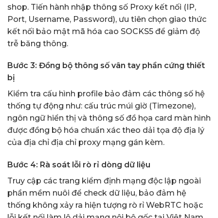
shop. Tiến hành nhập thông số Proxy kết nối (IP,
Port, Username, Password), ưu tiên chọn giao thức
kết nối bảo mật mã hóa cao SOCKS5 để giảm độ
trễ băng thông.
Bước 3: Đồng bộ thông số vân tay phần cứng thiết
bị
Kiểm tra cấu hình profile bảo đảm các thông số hệ
thống tự động như: cấu trúc múi giờ (Timezone),
ngôn ngữ hiển thị và thông số đồ họa card màn hình
được đồng bộ hóa chuẩn xác theo dải tọa độ địa lý
của địa chỉ địa chỉ proxy mạng gán kèm.
Bước 4: Rà soát lỗi rò rỉ dòng dữ liệu
Truy cập các trang kiểm định mạng độc lập ngoài
phần mềm nuôi để check dữ liệu, bảo đảm hệ
thống không xảy ra hiện tượng rò rỉ WebRTC hoặc
lỗi kết nối làm lộ dải mạng nội bộ gốc tại Việt Nam.