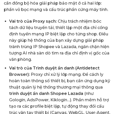
cần đồng bộ hóa giải pháp bảo mật ở cả hai lớp:
phần vỏ bọc mạng và cấu trúc phần cứng máy tính.
Vai trò của Proxy sạch:
Chịu trách nhiệm bóc
tách dữ liệu truyền tải, thiết lập một địa chỉ cổng
định tuyến mạng IP biệt lập cho từng shop. Điều
này giúp hệ thống của bạn xây dựng giải pháp
tránh trùng IP Shopee
và Lazada, ngăn chặn hiện
tượng AI nhà sàn dò tìm ra địa chỉ định vị gốc của
văn phòng.
Vai trò của Trình duyệt ẩn danh (Antidetect
Browser):
Proxy chỉ xử lý lớp mạng. Để cách ly
hoàn toàn thông số thiết bị, bạn cần ứng dụng kỹ
thuật quản lý hệ thống thương mại thông qua
trình duyệt ẩn danh Shopee Lazada
(như
Gologin, AdsPower, Kiklogin…). Phần mềm hỗ trợ
tạo ra các profile biệt lập, tự động thay đổi cấu
trúc vân tay thiết bị (Canvas, WebGL, User-Agent,