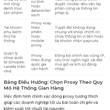
cư tĩnh
mở rộng
duyệt, cookie, dấu vân tay
hoặc
danh mục
phần cứng và thông tin
datacenter
sản phẩm
pháp lý.
sạch
Proxy xoay
Tài khoản
theo
Tuyệt đối không dùng
phụ kiểm
phiên
chung với shop chính có
thử hệ
hoặc
chứa thông tin ví tiền hoặc
thống
mobile
tài khoản nhận payouts.
proxy
Quản lý
Proxy
Đồng bộ chính xác vùng IP,
shop quốc
theo đúng
cấu trúc ngôn ngữ, cài đặt
tế (Shopee,
quốc gia
múi giờ và lịch sử đăng
Lazada toàn
vận hành
nhập.
cầu)
Bảng Điều Hướng: Chọn Proxy Theo Quy
Mô Hệ Thống Gian Hàng
Việc định hình chính xác dòng proxy tương thích
giúp các doanh nghiệp tối ưu bài toán chi phí và
kiểm soát tốt chuỗi tài nguyên: