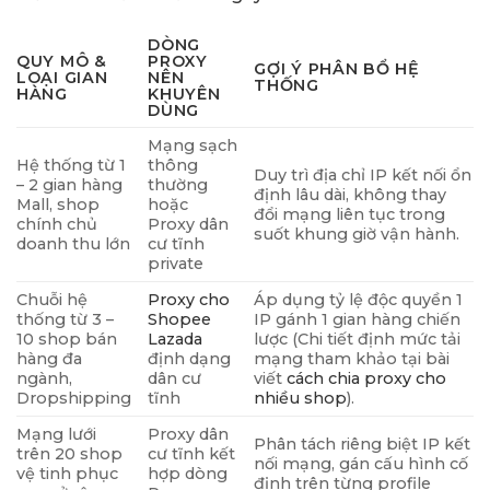
DÒNG
QUY MÔ &
PROXY
GỢI Ý PHÂN BỔ HỆ
LOẠI GIAN
NÊN
THỐNG
HÀNG
KHUYÊN
DÙNG
Mạng sạch
Hệ thống từ 1
thông
Duy trì địa chỉ IP kết nối ổn
– 2 gian hàng
thường
định lâu dài, không thay
Mall, shop
hoặc
đổi mạng liên tục trong
chính chủ
Proxy dân
suốt khung giờ vận hành.
doanh thu lớn
cư tĩnh
private
Chuỗi hệ
Proxy cho
Áp dụng tỷ lệ độc quyền 1
thống từ 3 –
Shopee
IP gánh 1 gian hàng chiến
10 shop bán
Lazada
lược (Chi tiết định mức tải
hàng đa
định dạng
mạng tham khảo tại bài
ngành,
dân cư
viết
cách chia proxy cho
Dropshipping
tĩnh
nhiều shop
).
Mạng lưới
Proxy dân
Phân tách riêng biệt IP kết
trên 20 shop
cư tĩnh kết
nối mạng, gán cấu hình cố
vệ tinh phục
hợp dòng
định trên từng profile