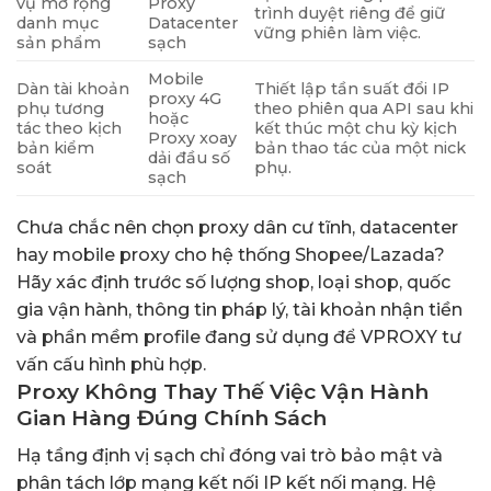
vụ mở rộng
Proxy
trình duyệt riêng để giữ
danh mục
Datacenter
vững phiên làm việc.
sản phẩm
sạch
Mobile
Dàn tài khoản
Thiết lập tần suất đổi IP
proxy 4G
phụ tương
theo phiên qua API sau khi
hoặc
tác theo kịch
kết thúc một chu kỳ kịch
Proxy xoay
bản kiểm
bản thao tác của một nick
dải đầu số
soát
phụ.
sạch
Chưa chắc nên chọn proxy dân cư tĩnh, datacenter
hay mobile proxy cho hệ thống Shopee/Lazada?
Hãy xác định trước số lượng shop, loại shop, quốc
gia vận hành, thông tin pháp lý, tài khoản nhận tiền
và phần mềm profile đang sử dụng để VPROXY tư
vấn cấu hình phù hợp.
Proxy Không Thay Thế Việc Vận Hành
Gian Hàng Đúng Chính Sách
Hạ tầng định vị sạch chỉ đóng vai trò bảo mật và
phân tách lớp mạng kết nối IP kết nối mạng. Hệ