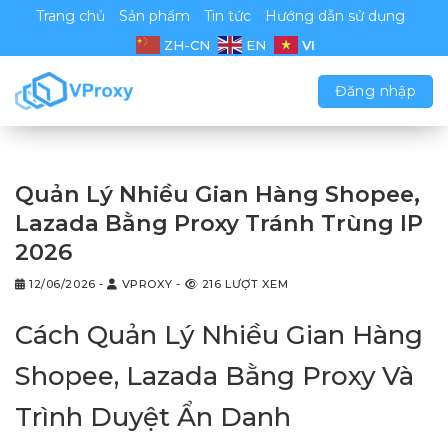
Chuyển
Trang chủ
Sản phẩm
Tin tức
Hướng dẫn sử dụng
đến
VI
ZH-CN
EN
nội
dung
Đăng nhập
Quản Lý Nhiều Gian Hàng Shopee,
Lazada Bằng Proxy Tránh Trùng IP
2026
12/06/2026
-
VPROXY
-
216 LƯỢT XEM
Cách Quản Lý Nhiều Gian Hàng
Shopee, Lazada Bằng Proxy Và
Trình Duyệt Ẩn Danh