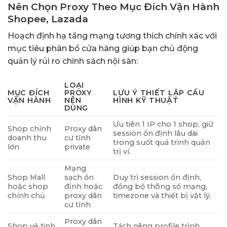
Nên Chọn Proxy Theo Mục Đích Vận Hành
Shopee, Lazada
Hoạch định hạ tầng mạng tương thích chính xác với
mục tiêu phân bổ cửa hàng giúp bạn chủ động
quản lý rủi ro chính sách nội sàn:
LOẠI
MỤC ĐÍCH
PROXY
LƯU Ý THIẾT LẬP CẤU
VẬN HÀNH
NÊN
HÌNH KỸ THUẬT
DÙNG
Ưu tiên 1 IP cho 1 shop, giữ
Shop chính
Proxy dân
session ổn định lâu dài
doanh thu
cư tĩnh
trong suốt quá trình quản
lớn
private
trị ví.
Mạng
Shop Mall
sạch ổn
Duy trì session ổn định,
hoặc shop
định hoặc
đồng bộ thông số mạng,
chính chủ
proxy dân
timezone và thiết bị vật lý.
cư tĩnh
Proxy dân
Shop vệ tinh
Tách riêng profile trình