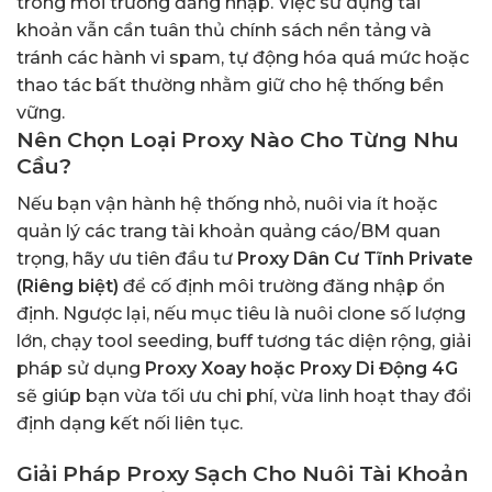
trong môi trường đăng nhập. Việc sử dụng tài
khoản vẫn cần tuân thủ chính sách nền tảng và
tránh các hành vi spam, tự động hóa quá mức hoặc
thao tác bất thường nhằm giữ cho hệ thống bền
vững.
Nên Chọn Loại Proxy Nào Cho Từng Nhu
Cầu?
Nếu bạn vận hành hệ thống nhỏ, nuôi via ít hoặc
quản lý các trang tài khoản quảng cáo/BM quan
trọng, hãy ưu tiên đầu tư
Proxy Dân Cư Tĩnh Private
(Riêng biệt)
để cố định môi trường đăng nhập ổn
định. Ngược lại, nếu mục tiêu là nuôi clone số lượng
lớn, chạy tool seeding, buff tương tác diện rộng, giải
pháp sử dụng
Proxy Xoay hoặc Proxy Di Động 4G
sẽ giúp bạn vừa tối ưu chi phí, vừa linh hoạt thay đổi
định dạng kết nối liên tục.
Giải Pháp Proxy Sạch Cho Nuôi Tài Khoản