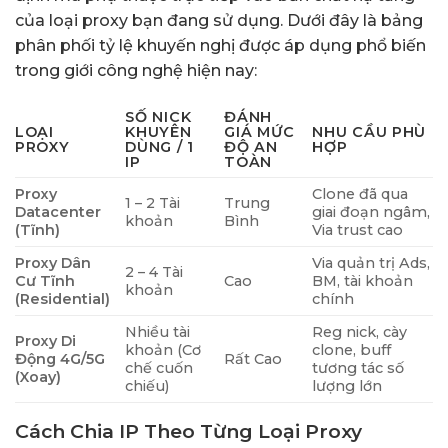
của loại proxy bạn đang sử dụng. Dưới đây là bảng
phân phối tỷ lệ khuyến nghị được áp dụng phổ biến
trong giới công nghệ hiện nay:
SỐ NICK
ĐÁNH
LOẠI
KHUYÊN
GIÁ MỨC
NHU CẦU PHÙ
PROXY
DÙNG / 1
ĐỘ AN
HỢP
IP
TOÀN
Proxy
Clone đã qua
1 – 2 Tài
Trung
Datacenter
giai đoạn ngâm,
khoản
Bình
(Tĩnh)
Via trust cao
Proxy Dân
Via quản trị Ads,
2 – 4 Tài
Cư Tĩnh
Cao
BM, tài khoản
khoản
(Residential)
chính
Nhiều tài
Reg nick, cày
Proxy Di
khoản (Cơ
clone, buff
Động 4G/5G
Rất Cao
chế cuốn
tương tác số
(Xoay)
chiếu)
lượng lớn
Cách Chia IP Theo Từng Loại Proxy