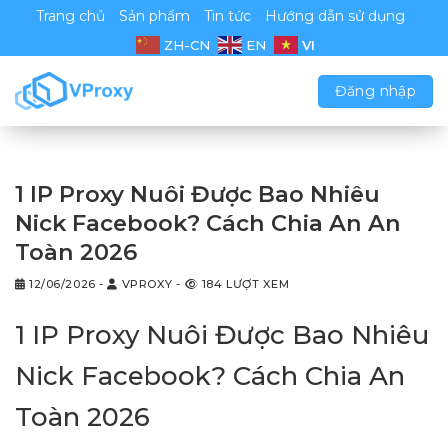
Chuyển
Trang chủ
Sản phẩm
Tin tức
Hướng dẫn sử dụng
đến
VI
ZH-CN
EN
nội
dung
Đăng nhập
1 IP Proxy Nuôi Được Bao Nhiêu
Nick Facebook? Cách Chia An An
Toàn 2026
12/06/2026
-
VPROXY
-
184 LƯỢT XEM
1 IP Proxy Nuôi Được Bao Nhiêu
Nick Facebook? Cách Chia An
Toàn 2026