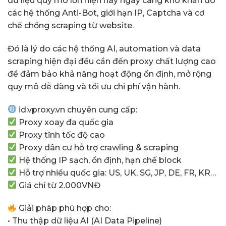
dữ liệu quy mô lớn hiện nay ngày càng khó khăn do
các hệ thống Anti-Bot, giới hạn IP, Captcha và cơ
chế chống scraping từ website.
Đó là lý do các hệ thống AI, automation và data
scraping hiện đại đều cần đến proxy chất lượng cao
để đảm bảo khả năng hoạt động ổn định, mở rộng
quy mô dễ dàng và tối ưu chi phí vận hành.
id.vproxy.vn
chuyên cung cấp:
Proxy xoay đa quốc gia
Proxy tĩnh tốc độ cao
Proxy dân cư hỗ trợ crawling & scraping
Hệ thống IP sạch, ổn định, hạn chế block
Hỗ trợ nhiều quốc gia: US, UK, SG, JP, DE, FR, KR…
Giá chỉ từ 2.000VNĐ
Giải pháp phù hợp cho:
• Thu thập dữ liệu AI (AI Data Pipeline)