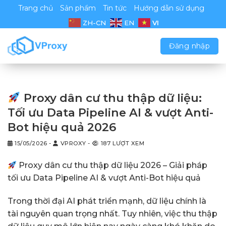
Chuyển
Trang chủ
Sản phẩm
Tin tức
Hướng dẫn sử dụng
đến
VI
ZH-CN
EN
nội
dung
Đăng nhập
Proxy dân cư thu thập dữ liệu:
Tối ưu Data Pipeline AI & vượt Anti-
Bot hiệu quả 2026
15/05/2026
-
VPROXY
-
187 LƯỢT XEM
Proxy dân cư thu thập dữ liệu 2026 – Giải pháp
tối ưu Data Pipeline AI & vượt Anti-Bot hiệu quả
Trong thời đại AI phát triển mạnh, dữ liệu chính là
tài nguyên quan trọng nhất. Tuy nhiên, việc thu thập