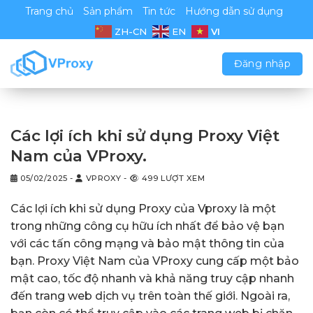
Chuyển
Trang chủ
Sản phẩm
Tin tức
Hướng dẫn sử dụng
đến
VI
ZH-CN
EN
nội
dung
Đăng nhập
Các lợi ích khi sử dụng Proxy Việt
Nam của VProxy.
05/02/2025
-
VPROXY
-
499 LƯỢT XEM
Các lợi ích khi sử dụng Proxy của Vproxy là một
trong những công cụ hữu ích nhất để bảo vệ bạn
với các tấn công mạng và bảo mật thông tin của
bạn. Proxy Việt Nam của VProxy cung cấp một bảo
mật cao, tốc độ nhanh và khả năng truy cập nhanh
đến trang web dịch vụ trên toàn thế giới. Ngoài ra,