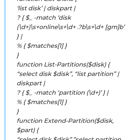
‘list disk’ | diskpart |
? { $_ -match ‘disk
(\d+)\s+online\s+\d+ .?b\s+\d+ [gm]b’
} |
% { $matches[1] }
}
function List-Partitions($disk) {
“select disk $disk”, “list partition” |
diskpart |
? { $_ -match ‘partition (\d+)’ } |
% { $matches[1] }
}
function Extend-Partition($disk,
$part) {
“select disk $disk”,”select partition