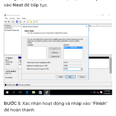
vào
Next
để tiếp tục.
BƯỚC 5
: Xác nhận hoạt động và nhấp vào “
Finish
”
để hoàn thành.