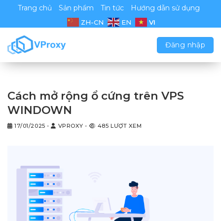
Chuyển
Trang chủ
Sản phẩm
Tin tức
Hướng dẫn sử dụng
đến
VI
ZH-CN
EN
nội
dung
Đăng nhập
Cách mở rộng ổ cứng trên VPS
WINDOWN
17/01/2025
-
VPROXY
-
485 LƯỢT XEM