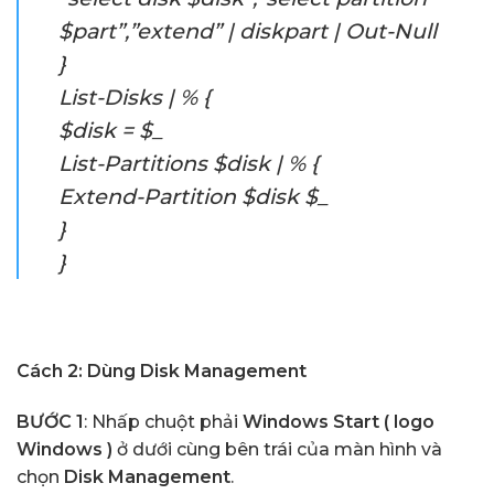
$part”,”extend” | diskpart | Out-Null
}
List-Disks | % {
$disk = $_
List-Partitions $disk | % {
Extend-Partition $disk $_
}
}
Cách 2: Dùng Disk Management
BƯỚC 1
: Nhấp chuột phải
Windows Start ( logo
Windows )
ở dưới cùng bên trái của màn hình và
chọn
Disk Management
.