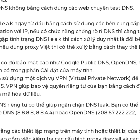
DNS.
ỉ DNS không bằng cách dùng các web chuyên test DNS.
 l.e.a.k ngay từ đầu bằng cách sử dụng các bên cung cấp
ion với IP, nếu có chức năng chống rò rỉ DNS thì càng t
 tình trạng DNS l.e.a.k thì cách xử lý duy nhất là đổi b
ếu dùng proxy Việt thì có thể xử lý bằng cách thay thế 
í có độ bảo mật cao như Google Public DNS, OpenDNS, 
n có trong phần Cài đặt của máy tính.
à sử dụng một dịch vụ VPN (Virtual Private Network) đ
S. VPN giúp bảo vệ quyền riêng tư của bạn bằng cách đ
 mã hóa dữ liệu.
NS riêng tư có thể giúp ngăn chặn DNS leak. Bạn có thể
 DNS (8.8.8.8, 8.8.4.4) hoặc OpenDNS (208.67.222.222,
ằng các thiết lập mạng trên máy tính hoặc thiết bị của
ao gồm việc kiểm tra các cấu hình proxy, firewall và các 