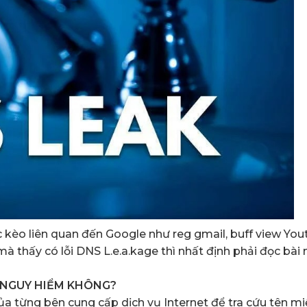
kèo liên quan đến Google như reg gmail, buff view You
à thấy có lỗi DNS L.e.a.kage thì nhất định phải đọc bài 
Ó NGUY HIỂM KHÔNG?
a từng bên cung cấp dịch vụ Internet để tra cứu tên m