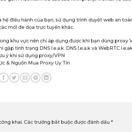
 hệ điều hành của bạn, sử dụng trình duyệt web an toà
ác mối đe dọa trực tuyến khác.
trong khu vực nên chỉ áp dụng được khi bạn dùng proxy 
i gặp tình trạng DNS l.e.a.k. DNS l.e.a.k và WebRTC l.e.ak 
ưu ý khi sử dụng proxy/VPN
hức &
Nguồn Mua Proxy Uy Tín
công khai.
Các trường bắt buộc được đánh dấu
*