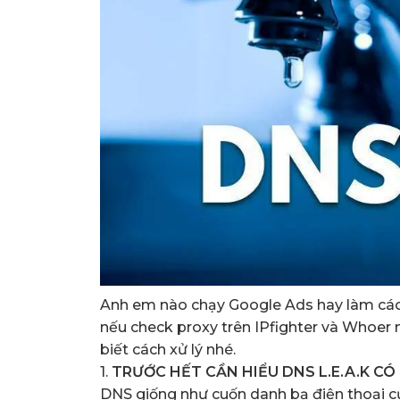
Anh em nào chạy Google Ads hay làm các 
nếu check proxy trên IPfighter và Whoer m
biết cách xử lý nhé.
1.
TRƯỚC HẾT CẦN HIỂU DNS L.E.A.K C
DNS giống như cuốn danh bạ điện thoại củ