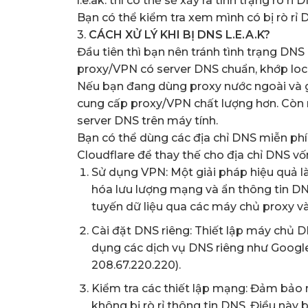
l.e.ak. thì có thể sẽ xảy ra tình trạng rò rỉ 
Bạn có thể kiểm tra xem mình có bị rò r
3.
CÁCH XỬ LÝ KHI BỊ DNS L.E.A.K?
Đầu tiên thì bạn nên tránh tình trạng DNS
proxy/VPN có server DNS chuẩn, khớp locat
Nếu bạn đang dùng proxy nước ngoài và gặp
cung cấp proxy/VPN chất lượng hơn. Còn n
server DNS trên máy tính.
Bạn có thể dùng các địa chỉ DNS miễn ph
Cloudflare để thay thế cho địa chỉ DNS vố
Sử dụng VPN: Một giải pháp hiệu quả l
hóa lưu lượng mạng và ẩn thông tin DN
tuyến dữ liệu qua các máy chủ proxy và
Cài đặt DNS riêng: Thiết lập máy chủ D
dụng các dịch vụ DNS riêng như Google
208.67.220.220).
Kiểm tra các thiết lập mạng: Đảm bảo r
không bị rò rỉ thông tin DNS. Điều này b