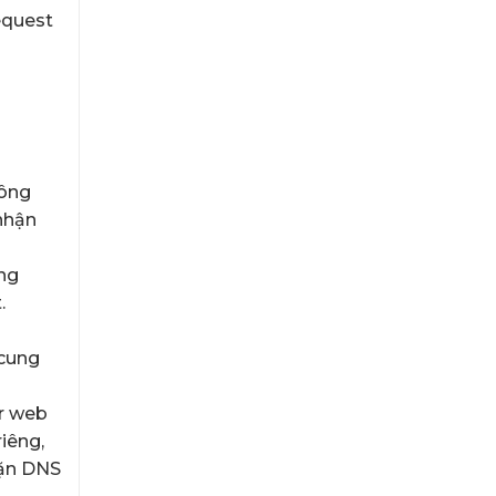
equest
hông
nhận
ùng
.
 cung
er web
iêng,
hặn DNS