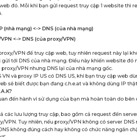
web đó. Mỗi khi bạn gửi request truy cập 1 website thì r
.
SP (nhà mạng) <-> DNS (của nhà mạng)
y/VPN <-> DNS (của proxy/VPN)
g proxy/VPN để truy cập web, tuy nhiên request này lại k
gửi tới DNS của nhà mạng. Điều này khiến website đó 
ủa proxy/VPN nhưng DNS lại của nhà mạng gốc.
S VN và proxy IP US có DNS US, khi bạn truy cập web d
eb sẽ biết được bạn đang c.h.e.at và không dùng IP thật
.A.K?
quan đến hành vi sử dụng của bạn mà hoàn toàn do bên
 cả các lưu lượng truy cập, bao gồm cả request đến serv
y/VPN. Tuy nhiên, nếu proxy/VPN không có server DNS r
 DNS không đúng cách hay không có chức năng ngăn c