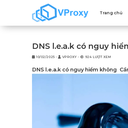
Chuyển
đến
Trang chủ
nội
dung
DNS l.e.a.k có nguy hiể
10/02/2025
-
VPROXY
-
924 LƯỢT XEM
DNS l.e.a.k có nguy hiểm không
Cần