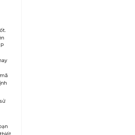
ốt.
ên
IP
hay
ể mã
ịnh
 sử
 bạn
thiết