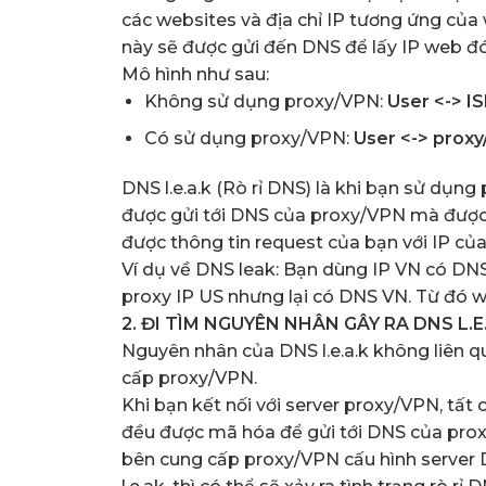
các websites và địa chỉ IP tương ứng của 
này sẽ được gửi đến DNS để lấy IP web đó
Mô hình như sau:
Không sử dụng proxy/VPN:
User <-> I
Có sử dụng proxy/VPN:
User <-> prox
DNS l.e.a.k (Rò rỉ DNS) là khi bạn sử dụn
được gửi tới DNS của proxy/VPN mà được 
được thông tin request của bạn với IP c
Ví dụ về DNS leak: Bạn dùng IP VN có DN
proxy IP US nhưng lại có DNS VN. Từ đó w
2. ĐI TÌM NGUYÊN NHÂN GÂY RA DNS L.E
Nguyên nhân của DNS l.e.a.k không liên 
cấp proxy/VPN.
Khi bạn kết nối với server proxy/VPN, tất
đều được mã hóa để gửi tới DNS của prox
bên cung cấp proxy/VPN cấu hình server