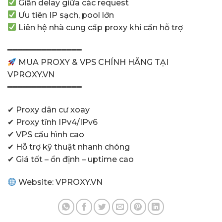
Giãn delay giữa các request
Ưu tiên IP sạch, pool lớn
Liên hệ nhà cung cấp proxy khi cần hỗ trợ
━━━━━━━━━━━━━━━
MUA PROXY & VPS CHÍNH HÃNG TẠI
VPROXY.VN
━━━━━━━━━━━━━━━
✔ Proxy dân cư xoay
✔ Proxy tĩnh IPv4/IPv6
✔ VPS cấu hình cao
✔ Hỗ trợ kỹ thuật nhanh chóng
✔ Giá tốt – ổn định – uptime cao
Website:
VPROXY.VN