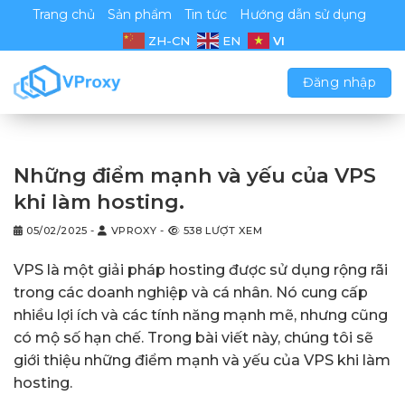
Chuyển
Trang chủ
Sản phẩm
Tin tức
Hướng dẫn sử dụng
đến
VI
ZH-CN
EN
nội
dung
Đăng nhập
Những điểm mạnh và yếu của VPS
khi làm hosting.
05/02/2025
-
VPROXY
-
538 LƯỢT XEM
VPS là một giải pháp hosting được sử dụng rộng rãi
trong các doanh nghiệp và cá nhân. Nó cung cấp
nhiều lợi ích và các tính năng mạnh mẽ, nhưng cũng
có mộ số hạn chế. Trong bài viết này, chúng tôi sẽ
giới thiệu những điểm mạnh và yếu của VPS khi làm
hosting.