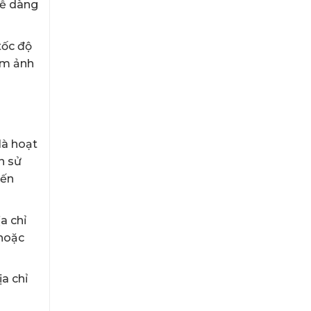
dễ dàng
tốc độ
làm ảnh
là hoạt
n sử
đến
a chỉ
 hoặc
a chỉ