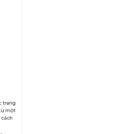
c trang
 từ một
t cách