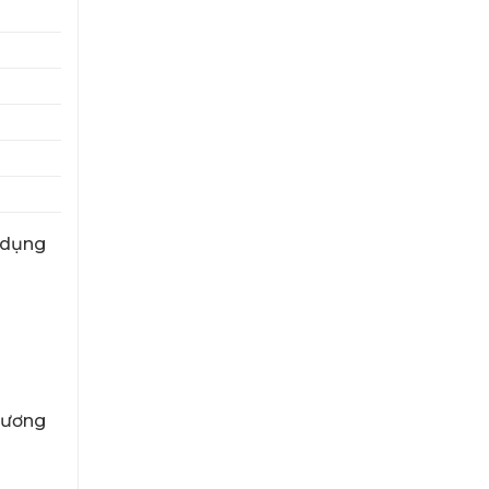
ử dụng
thương