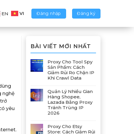
VI
Đăng nhập
Đăng ký
EN
BÀI VIẾT MỚI NHẤT
Proxy Cho Tool Spy
Sản Phẩm: Cách
Giảm Rủi Ro Chặn IP
Khi Crawl Data
 dùng
Quản Lý Nhiều Gian
ng nghệ
Hàng Shopee,
trở
Lazada Bằng Proxy
Tránh Trùng IP
 có yêu
2026
Proxy Cho Etsy
ternet.
Store: Cách Giảm Rủi