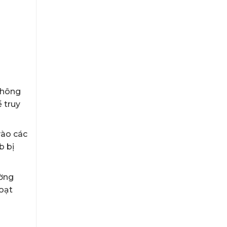
 không
 truy
vào các
b bị
ường
hoạt