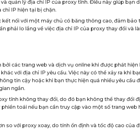
và quản lý địa chỉ IP của proxy tĩnh. Điều này giúp bạn 
chỉ IP hiện tại bị chặn.
c kết nối với một máy chủ có băng thông cao, đảm bảo 
n phải lo lắng về việc địa chỉ IP của proxy thay đổi và 
n bởi các trang web và dịch vụ online khi được phát hiện 
ác với địa chỉ IP yêu cầu. Việc này có thể xảy ra khi bạ
hông tin cậy hoặc khi bạn thực hiện quá nhiều yêu cầu 
gian ngắn.
roxy tĩnh không thay đổi, do đó bạn không thể thay đổi đị
ây phiền toái nếu bạn cần truy cập vào một số trang web
n so với proxy xoay, do tính ổn định và tốc độ cao của đị