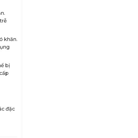
ạn.
trễ
ó khăn.
dụng
ể bị
 cấp
ác đặc