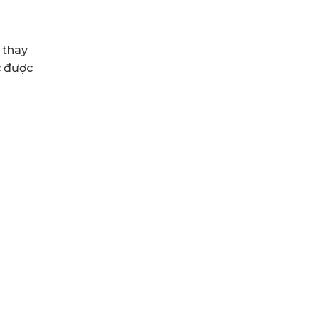
ẽ thay
c được