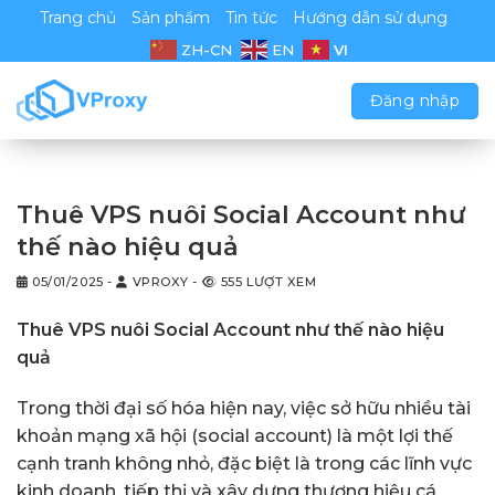
Chuyển
Trang chủ
Sản phẩm
Tin tức
Hướng dẫn sử dụng
đến
VI
ZH-CN
EN
nội
dung
Đăng nhập
Thuê VPS nuôi Social Account như
thế nào hiệu quả
05/01/2025
-
VPROXY
-
555 LƯỢT XEM
Thuê VPS nuôi Social Account như thế nào hiệu
quả
Trong thời đại số hóa hiện nay, việc sở hữu nhiều tài
khoản mạng xã hội (social account) là một lợi thế
cạnh tranh không nhỏ, đặc biệt là trong các lĩnh vực
kinh doanh, tiếp thị và xây dựng thương hiệu cá