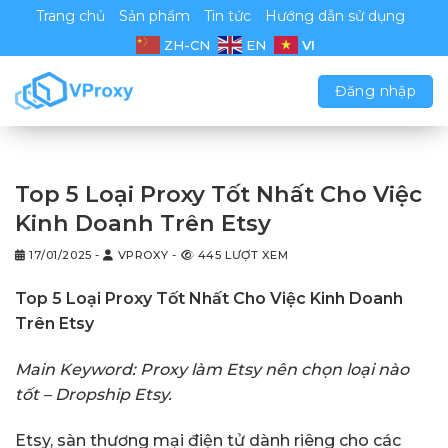
Chuyển
Trang chủ
Sản phẩm
Tin tức
Hướng dẫn sử dụng
đến
VI
ZH-CN
EN
nội
dung
Đăng nhập
Top 5 Loại Proxy Tốt Nhất Cho Việc
Kinh Doanh Trên Etsy
17/01/2025
-
VPROXY
-
445 LƯỢT XEM
Top 5 Loại Proxy Tốt Nhất Cho Việc Kinh Doanh
Trên Etsy
Main Keyword: Proxy làm Etsy nên chọn loại nào
tốt – Dropship Etsy.
Etsy, sàn thương mại điện tử dành riêng cho các