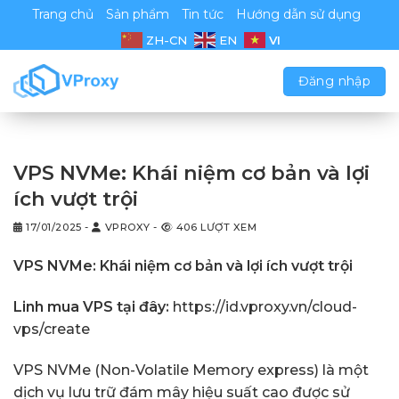
Chuyển
Trang chủ
Sản phẩm
Tin tức
Hướng dẫn sử dụng
đến
VI
ZH-CN
EN
nội
dung
Đăng nhập
VPS NVMe: Khái niệm cơ bản và lợi
ích vượt trội
17/01/2025
-
VPROXY
-
406 LƯỢT XEM
VPS NVMe: Khái niệm cơ bản và lợi ích vượt trội
Linh mua VPS tại đây:
https://id.vproxy.vn/cloud-
vps/create
VPS NVMe (Non-Volatile Memory express) là một
dịch vụ lưu trữ đám mây hiệu suất cao được sử