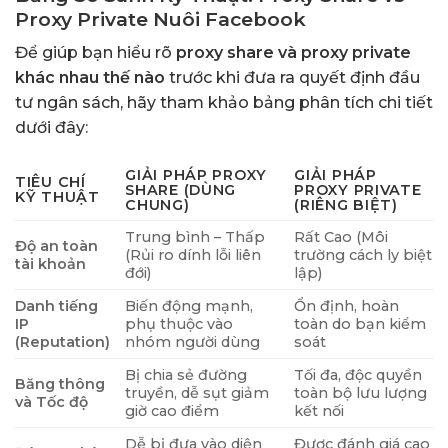
Proxy Private Nuôi Facebook
Để giúp bạn hiểu rõ
proxy share và proxy private
khác nhau thế nào
trước khi đưa ra quyết định đầu
tư ngân sách, hãy tham khảo bảng phân tích chi tiết
dưới đây:
GIẢI PHÁP PROXY
GIẢI PHÁP
TIÊU CHÍ
SHARE (DÙNG
PROXY PRIVATE
KỸ THUẬT
CHUNG)
(RIÊNG BIỆT)
Trung bình – Thấp
Rất Cao (Môi
Độ an toàn
(Rủi ro dính lỗi liên
trường cách ly biệt
tài khoản
đới)
lập)
Danh tiếng
Biến động mạnh,
Ổn định, hoàn
IP
phụ thuộc vào
toàn do bạn kiểm
(Reputation)
nhóm người dùng
soát
Bị chia sẻ đường
Tối đa, độc quyền
Băng thông
truyền, dễ sụt giảm
toàn bộ lưu lượng
và Tốc độ
giờ cao điểm
kết nối
Dễ bị đưa vào diện
Được đánh giá cao