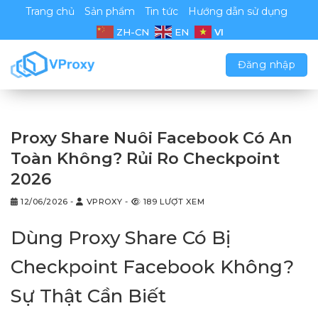
Chuyển
Trang chủ
Sản phẩm
Tin tức
Hướng dẫn sử dụng
đến
VI
ZH-CN
EN
nội
dung
Đăng nhập
Proxy Share Nuôi Facebook Có An
Toàn Không? Rủi Ro Checkpoint
2026
12/06/2026
-
VPROXY
-
189 LƯỢT XEM
Dùng Proxy Share Có Bị
Checkpoint Facebook Không?
Sự Thật Cần Biết