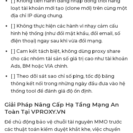
[ ] Không tiến hành đăng nhập đồng thời hàng
loạt tài khoản mới tạo (clone mới) trên cùng một
địa chỉ IP dùng chung.
[ ] Không thực hiện các hành vi nhạy cảm cấu
hình hệ thống (như đổi mật khẩu, đổi email, số
điện thoại) ngay sau khi vừa đổi mạng.
[ ] Cam kết tách biệt, không dùng proxy share
cho các nhóm tài sản số giá trị cao như tài khoản
Ads, BM hoặc VIA chính.
[ ] Theo dõi sát sao chỉ số ping, tốc độ băng
thông kết nối trong những ngày đầu đưa vào hệ
thống tool để đánh giá độ ổn định.
Giải Pháp Nâng Cấp Hạ Tầng Mạng An
Toàn Tại VPROXY.VN
Để chủ động bảo vệ chuỗi tài nguyên MMO trước
các thuật toán kiểm duyệt khắt khe, việc chuyển