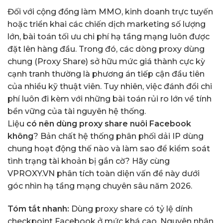
Đối với cộng đồng làm MMO, kinh doanh trực tuyến
hoặc triển khai các chiến dịch marketing số lượng
lớn, bài toán tối ưu chi phí hạ tầng mạng luôn được
đặt lên hàng đầu. Trong đó, các dòng proxy dùng
chung (Proxy Share) sở hữu mức giá thành cực kỳ
cạnh tranh thường là phương án tiếp cận đầu tiên
của nhiều kỹ thuật viên. Tuy nhiên, việc đánh đổi chi
phí luôn đi kèm với những bài toán rủi ro lớn về tính
bền vững của tài nguyên hệ thống.
Liệu
có nên dùng proxy share nuôi Facebook
không
? Bản chất hệ thống phân phối dải IP dùng
chung hoạt động thế nào và làm sao để kiểm soát
tình trạng tài khoản bị gắn cờ? Hãy cùng
VPROXY.VN
phân tích toàn diện vấn đề này dưới
góc nhìn hạ tầng mạng chuyên sâu năm 2026.
Tóm tắt nhanh:
Dùng proxy share có tỷ lệ dính
checkpoint Facebook ở mức khá cao. Nguyên nhân