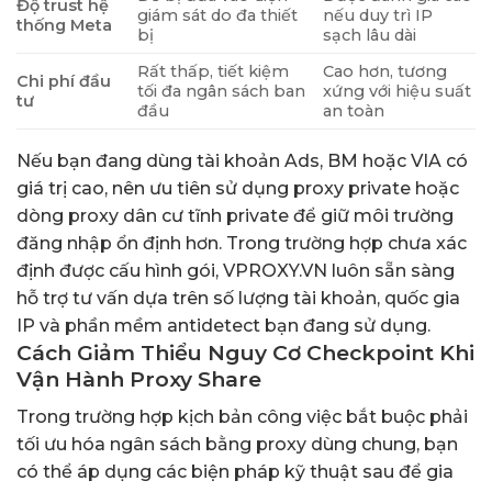
Độ trust hệ
giám sát do đa thiết
nếu duy trì IP
thống Meta
bị
sạch lâu dài
Rất thấp, tiết kiệm
Cao hơn, tương
Chi phí đầu
tối đa ngân sách ban
xứng với hiệu suất
tư
đầu
an toàn
Nếu bạn đang dùng tài khoản Ads, BM hoặc VIA có
giá trị cao, nên ưu tiên sử dụng proxy private hoặc
dòng proxy dân cư tĩnh private để giữ môi trường
đăng nhập ổn định hơn. Trong trường hợp chưa xác
định được cấu hình gói, VPROXY.VN luôn sẵn sàng
hỗ trợ tư vấn dựa trên số lượng tài khoản, quốc gia
IP và phần mềm antidetect bạn đang sử dụng.
Cách Giảm Thiểu Nguy Cơ Checkpoint Khi
Vận Hành Proxy Share
Trong trường hợp kịch bản công việc bắt buộc phải
tối ưu hóa ngân sách bằng proxy dùng chung, bạn
có thể áp dụng các biện pháp kỹ thuật sau để gia